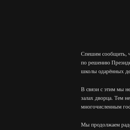
Спешим сообщить, ч
по решению Президе
школы одарённых де
В связи с этим мы 
залах дворца. Тем н
многочисленным гост
Мы продолжаем радо
NIKOLA