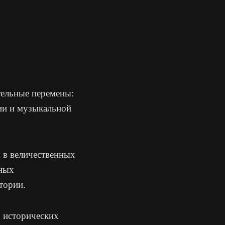
тельные перемены:
ии и музыкальной
 в величественных
нных
тории.
 исторических